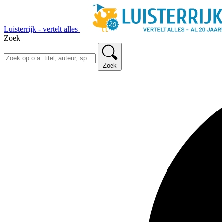
Luisterrijk - vertelt alles
Zoek
Zoek