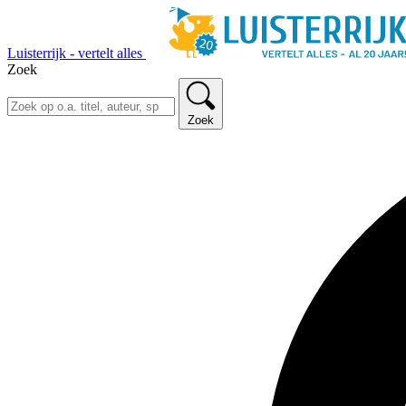
Luisterrijk - vertelt alles
Zoek
Zoek