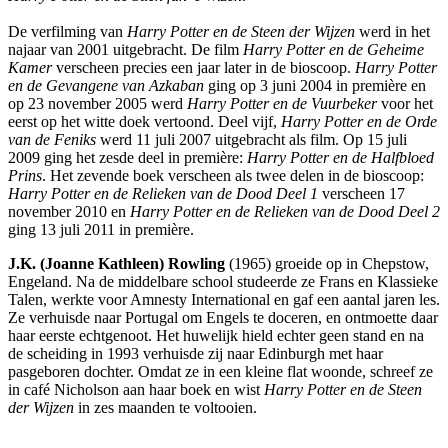
De verfilming van
Harry Potter en de Steen der Wijzen
werd in het
najaar van 2001 uitgebracht. De film
Harry Potter en de Geheime
Kamer
verscheen precies een jaar later in de bioscoop.
Harry Potter
en de Gevangene van Azkaban
ging op 3 juni 2004 in première en
op 23 november 2005 werd
Harry Potter en de Vuurbeker
voor het
eerst op het witte doek vertoond. Deel vijf,
Harry Potter en de Orde
van de Feniks
werd 11 juli 2007 uitgebracht als film. Op 15 juli
2009 ging het zesde deel in première:
Harry Potter en de Halfbloed
Prins
. Het zevende boek verscheen als twee delen in de bioscoop:
Harry Potter en de Relieken van de Dood Deel 1
verscheen 17
november 2010 en
Harry Potter en de Relieken van de Dood Deel 2
ging 13 juli 2011 in première.
J.K. (Joanne Kathleen) Rowling
(1965) groeide op in Chepstow,
Engeland. Na de middelbare school studeerde ze Frans en Klassieke
Talen, werkte voor Amnesty International en gaf een aantal jaren les.
Ze verhuisde naar Portugal om Engels te doceren, en ontmoette daar
haar eerste echtgenoot. Het huwelijk hield echter geen stand en na
de scheiding in 1993 verhuisde zij naar Edinburgh met haar
pasgeboren dochter. Omdat ze in een kleine flat woonde, schreef ze
in café Nicholson aan haar boek en wist
Harry Potter en de Steen
der Wijzen
in zes maanden te voltooien.