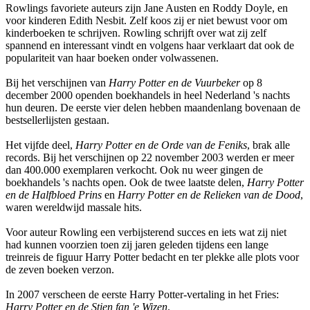
Rowlings favoriete auteurs zijn Jane Austen en Roddy Doyle, en
voor kinderen Edith Nesbit. Zelf koos zij er niet bewust voor om
kinderboeken te schrijven. Rowling schrijft over wat zij zelf
spannend en interessant vindt en volgens haar verklaart dat ook de
populariteit van haar boeken onder volwassenen.
Bij het verschijnen van
Harry Potter en de Vuurbeker
op 8
december 2000 openden boekhandels in heel Nederland 's nachts
hun deuren. De eerste vier delen hebben maandenlang bovenaan de
bestsellerlijsten gestaan.
Het vijfde deel,
Harry Potter en de Orde van de Feniks
, brak alle
records. Bij het verschijnen op 22 november 2003 werden er meer
dan 400.000 exemplaren verkocht. Ook nu weer gingen de
boekhandels 's nachts open. Ook de twee laatste delen,
Harry Potter
en de Halfbloed Prins
en
Harry Potter en de Relieken van de Dood
,
waren wereldwijd massale hits.
Voor auteur Rowling een verbijsterend succes en iets wat zij niet
had kunnen voorzien toen zij jaren geleden tijdens een lange
treinreis de figuur Harry Potter bedacht en ter plekke alle plots voor
de zeven boeken verzon.
In 2007 verscheen de eerste Harry Potter-vertaling in het Fries:
Harry Potter en de Stien fan 'e Wizen
.