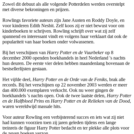
Zowel dit debuut als alle volgende Potterdelen werden overstelpt
met diverse bekroningen en prijzen.
Rowlings favoriete auteurs zijn Jane Austen en Roddy Doyle, en
voor kinderen Edith Nesbit. Zelf koos zij er niet bewust voor om
kinderboeken te schrijven. Rowling schrijft over wat zij zelf
spannend en interessant vindt en volgens haar verklaart dat ook de
populariteit van haar boeken onder volwassenen.
Bij het verschijnen van
Harry Potter en de Vuurbeker
op 8
december 2000 openden boekhandels in heel Nederland 's nachts
hun deuren. De eerste vier delen hebben maandenlang bovenaan de
bestsellerlijsten gestaan.
Het vijfde deel,
Harry Potter en de Orde van de Feniks
, brak alle
records. Bij het verschijnen op 22 november 2003 werden er meer
dan 400.000 exemplaren verkocht. Ook nu weer gingen de
boekhandels 's nachts open. Ook de twee laatste delen,
Harry Potter
en de Halfbloed Prins
en
Harry Potter en de Relieken van de Dood
,
waren wereldwijd massale hits.
Voor auteur Rowling een verbijsterend succes en iets wat zij niet
had kunnen voorzien toen zij jaren geleden tijdens een lange
treinreis de figuur Harry Potter bedacht en ter plekke alle plots voor
de zeven boeken verzon.