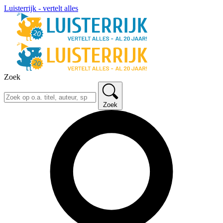
Luisterrijk - vertelt alles
Zoek
Zoek