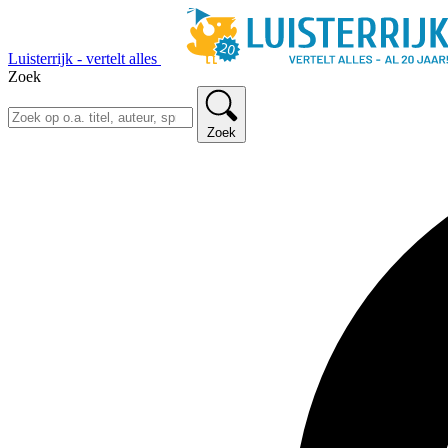
Luisterrijk - vertelt alles
Zoek
Zoek