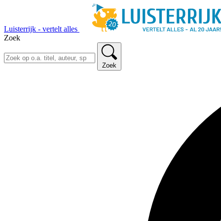
Luisterrijk - vertelt alles
Zoek
Zoek