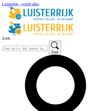
Luisterrijk - vertelt alles
Zoek
Zoek