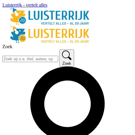
Luisterrijk - vertelt alles
Zoek
Zoek