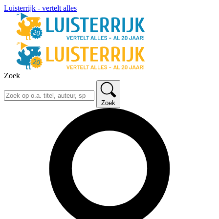
Luisterrijk - vertelt alles
Zoek
Zoek