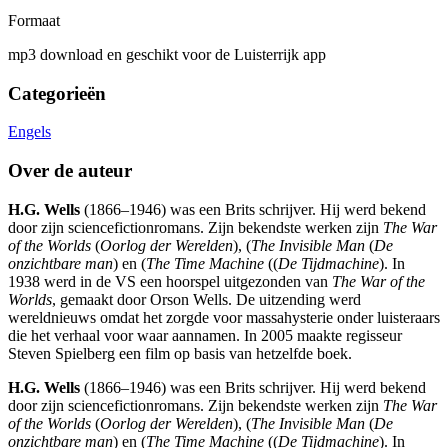
Formaat
mp3 download en geschikt voor de Luisterrijk app
Categorieën
Engels
Over de auteur
H.G. Wells
(1866–1946) was een Brits schrijver. Hij werd bekend
door zijn sciencefictionromans. Zijn bekendste werken zijn
The War
of the Worlds
(
Oorlog der Werelden
), (
The Invisible Man
(
De
onzichtbare man
) en (
The Time Machine
((
De Tijdmachine
). In
1938 werd in de VS een hoorspel uitgezonden van
The War of the
Worlds
, gemaakt door Orson Wells. De uitzending werd
wereldnieuws omdat het zorgde voor massahysterie onder luisteraars
die het verhaal voor waar aannamen. In 2005 maakte regisseur
Steven Spielberg een film op basis van hetzelfde boek.
H.G. Wells
(1866–1946) was een Brits schrijver. Hij werd bekend
door zijn sciencefictionromans. Zijn bekendste werken zijn
The War
of the Worlds
(
Oorlog der Werelden
), (
The Invisible Man
(
De
onzichtbare man
) en (
The Time Machine
((
De Tijdmachine
). In