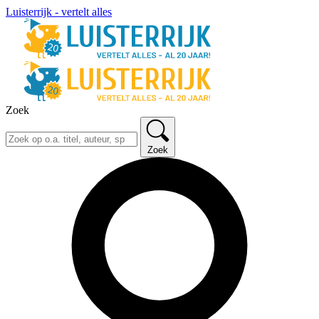
Luisterrijk - vertelt alles
Zoek
Zoek