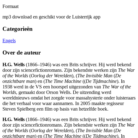
Formaat
mp3 download en geschikt voor de Luisterrijk app
Categorieën
Engels
Over de auteur
H.G. Wells
(1866–1946) was een Brits schrijver. Hij werd bekend
door zijn sciencefictionromans. Zijn bekendste werken zijn
The War
of the Worlds
(
Oorlog der Werelden
), (
The Invisible Man
(
De
onzichtbare man
) en (
The Time Machine
((
De Tijdmachine
). In
1938 werd in de VS een hoorspel uitgezonden van
The War of the
Worlds
, gemaakt door Orson Wells. De uitzending werd
wereldnieuws omdat het zorgde voor massahysterie onder luisteraars
die het verhaal voor waar aannamen. In 2005 maakte regisseur
Steven Spielberg een film op basis van hetzelfde boek.
H.G. Wells
(1866–1946) was een Brits schrijver. Hij werd bekend
door zijn sciencefictionromans. Zijn bekendste werken zijn
The War
of the Worlds
(
Oorlog der Werelden
), (
The Invisible Man
(
De
onzichtbare man
) en (
The Time Machine
((
De Tijdmachine
). In