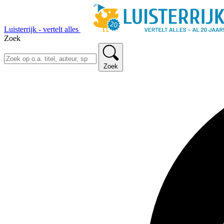
Luisterrijk - vertelt alles
Zoek
Zoek