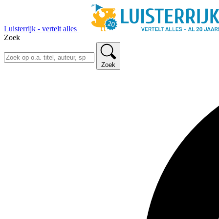
Luisterrijk - vertelt alles
Zoek
Zoek