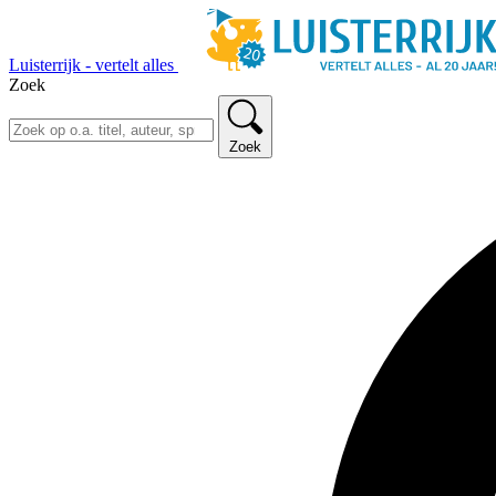
Luisterrijk - vertelt alles
Zoek
Zoek