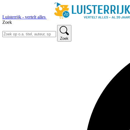
Luisterrijk - vertelt alles
Zoek
Zoek