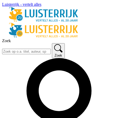
Luisterrijk - vertelt alles
Zoek
Zoek