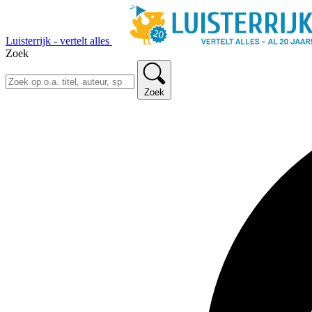
Luisterrijk - vertelt alles
Zoek
Zoek