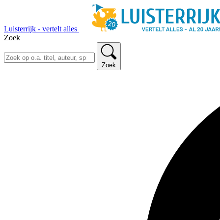
Luisterrijk - vertelt alles
Zoek
Zoek