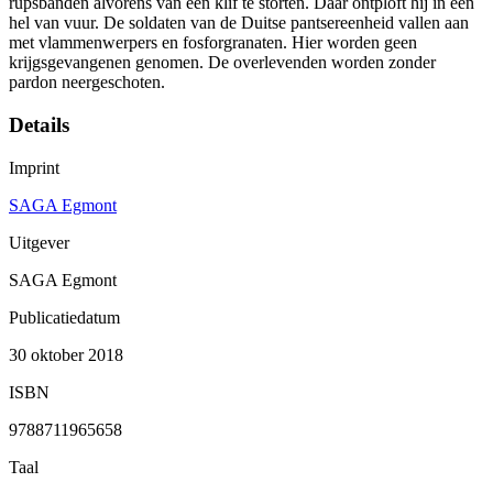
rupsbanden alvorens van een klif te storten. Daar ontploft hij in een
hel van vuur. De soldaten van de Duitse pantsereenheid vallen aan
met vlammenwerpers en fosforgranaten. Hier worden geen
krijgsgevangenen genomen. De overlevenden worden zonder
pardon neergeschoten.
Details
Imprint
SAGA Egmont
Uitgever
SAGA Egmont
Publicatiedatum
30 oktober 2018
ISBN
9788711965658
Taal