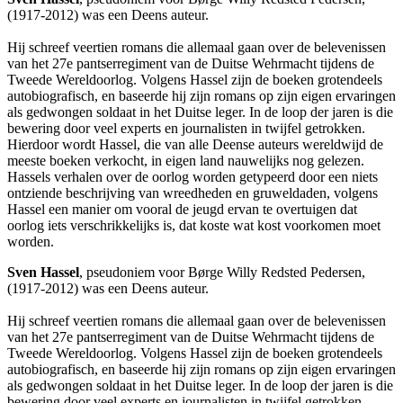
(1917-2012) was een Deens auteur.
Hij schreef veertien romans die allemaal gaan over de belevenissen
van het 27e pantserregiment van de Duitse Wehrmacht tijdens de
Tweede Wereldoorlog. Volgens Hassel zijn de boeken grotendeels
autobiografisch, en baseerde hij zijn romans op zijn eigen ervaringen
als gedwongen soldaat in het Duitse leger. In de loop der jaren is die
bewering door veel experts en journalisten in twijfel getrokken.
Hierdoor wordt Hassel, die van alle Deense auteurs wereldwijd de
meeste boeken verkocht, in eigen land nauwelijks nog gelezen.
Hassels verhalen over de oorlog worden getypeerd door een niets
ontziende beschrijving van wreedheden en gruweldaden, volgens
Hassel een manier om vooral de jeugd ervan te overtuigen dat
oorlog iets verschrikkelijks is, dat koste wat kost voorkomen moet
worden.
Sven Hassel
, pseudoniem voor Børge Willy Redsted Pedersen,
(1917-2012) was een Deens auteur.
Hij schreef veertien romans die allemaal gaan over de belevenissen
van het 27e pantserregiment van de Duitse Wehrmacht tijdens de
Tweede Wereldoorlog. Volgens Hassel zijn de boeken grotendeels
autobiografisch, en baseerde hij zijn romans op zijn eigen ervaringen
als gedwongen soldaat in het Duitse leger. In de loop der jaren is die
bewering door veel experts en journalisten in twijfel getrokken.