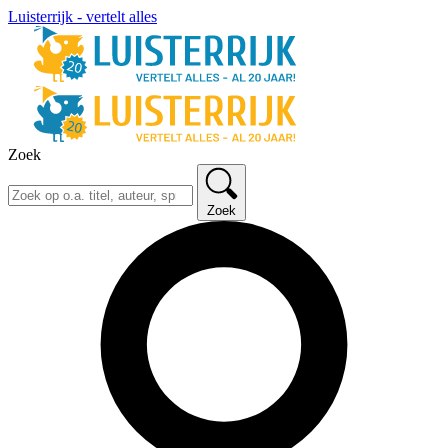
Luisterrijk - vertelt alles
Zoek
Zoek