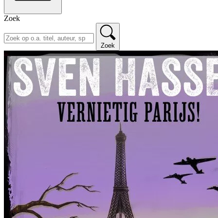
Zoek
Zoek