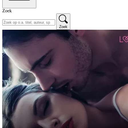
Zoek
Zoek