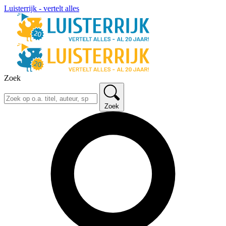
Luisterrijk - vertelt alles
Zoek
Zoek