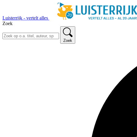
Luisterrijk - vertelt alles
Zoek
Zoek