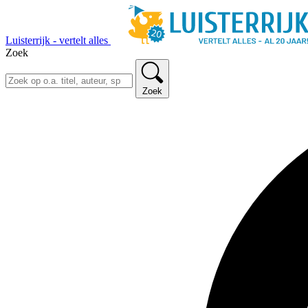
Luisterrijk - vertelt alles
Zoek
Zoek