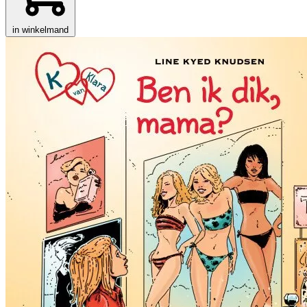
in winkelmand