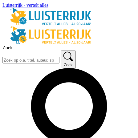
Luisterrijk - vertelt alles
Zoek
Zoek