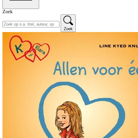
Zoek
Zoek