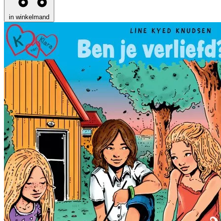
in winkelmand