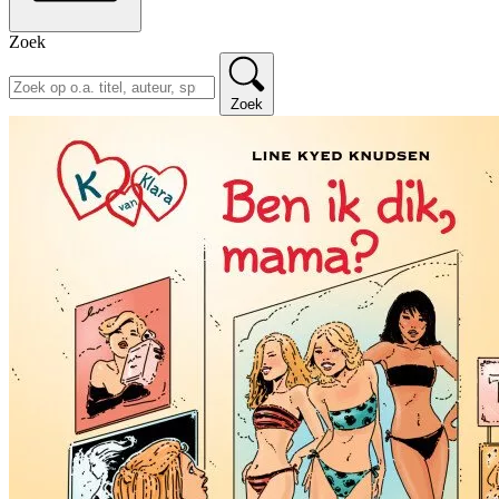
Zoek
Zoek