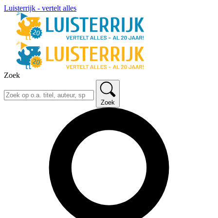
Luisterrijk - vertelt alles
Zoek
Zoek