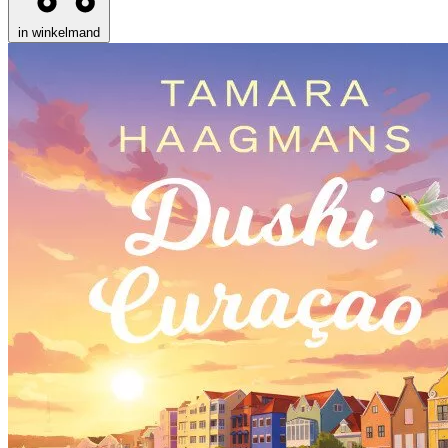
in winkelmand