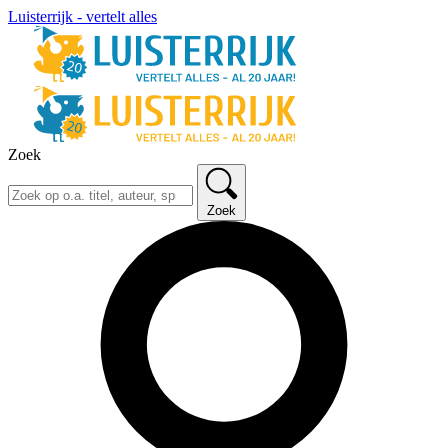
Luisterrijk - vertelt alles
Zoek
Zoek