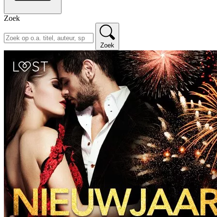
Zoek
Zoek