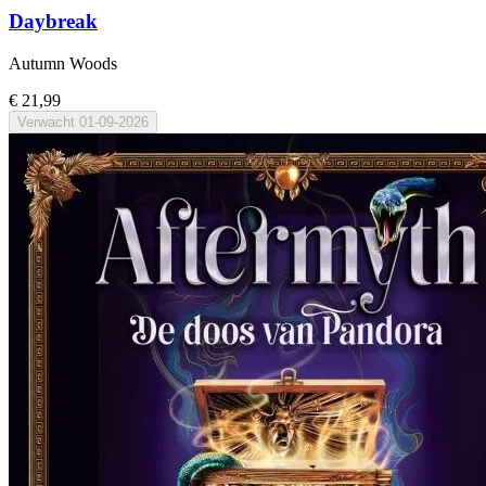
Daybreak
Autumn Woods
€ 21,99
Verwacht
01-09-2026