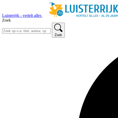
Luisterrijk - vertelt alles
Zoek
Zoek