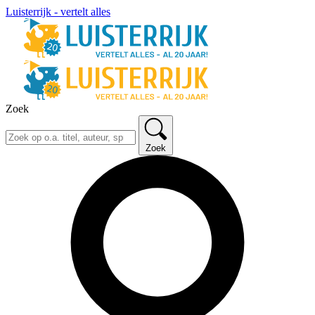
Luisterrijk - vertelt alles
Zoek
Zoek