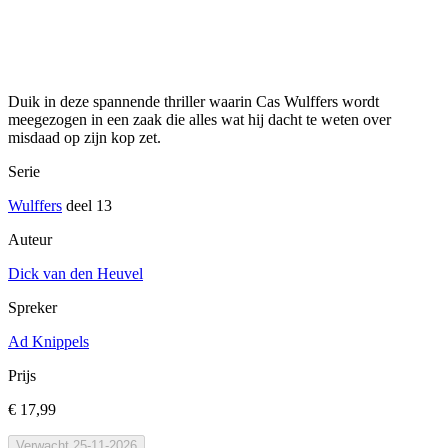
Duik in deze spannende thriller waarin Cas Wulffers wordt
meegezogen in een zaak die alles wat hij dacht te weten over
misdaad op zijn kop zet.
Serie
Wulffers
deel 13
Auteur
Dick van den Heuvel
Spreker
Ad Knippels
Prijs
€ 17,99
Verwacht 25-11-2026