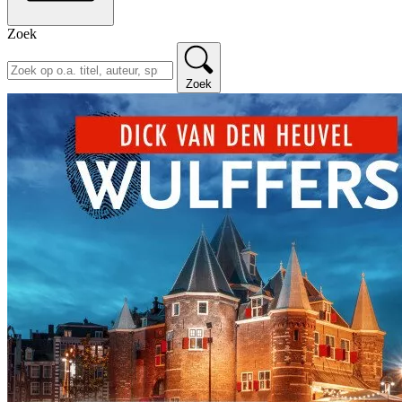
Zoek
Zoek