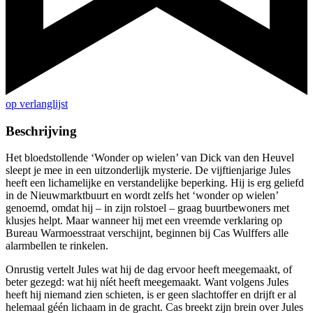
op verlanglijst
Beschrijving
Het bloedstollende ‘Wonder op wielen’ van Dick van den Heuvel
sleept je mee in een uitzonderlijk mysterie. De vijftienjarige Jules
heeft een lichamelijke en verstandelijke beperking. Hij is erg geliefd
in de Nieuwmarktbuurt en wordt zelfs het ‘wonder op wielen’
genoemd, omdat hij – in zijn rolstoel – graag buurtbewoners met
klusjes helpt. Maar wanneer hij met een vreemde verklaring op
Bureau Warmoesstraat verschijnt, beginnen bij Cas Wulffers alle
alarmbellen te rinkelen.
Onrustig vertelt Jules wat hij de dag ervoor heeft meegemaakt, of
beter gezegd: wat hij níét heeft meegemaakt. Want volgens Jules
heeft hij niemand zien schieten, is er geen slachtoffer en drijft er al
helemaal géén lichaam in de gracht. Cas breekt zijn brein over Jules