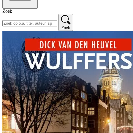
Zoek
Zoek