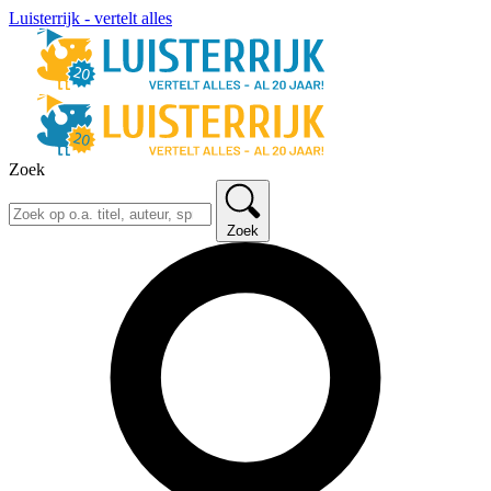
Luisterrijk - vertelt alles
Zoek
Zoek