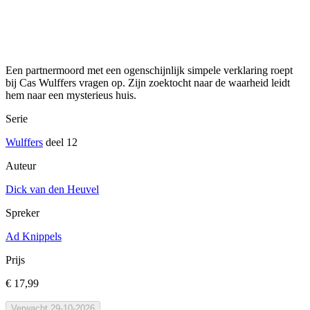
Een partnermoord met een ogenschijnlijk simpele verklaring roept
bij Cas Wulffers vragen op. Zijn zoektocht naar de waarheid leidt
hem naar een mysterieus huis.
Serie
Wulffers
deel 12
Auteur
Dick van den Heuvel
Spreker
Ad Knippels
Prijs
€ 17,99
Verwacht 29-10-2026