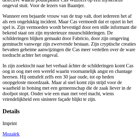
ongeval stuit. Voor de lezers van Baantjer.
Wanneer een bejaarde vrouw van de trap valt, doet iedereen het af
als een ongelukkig incident. Maar Cas vermoedt dat er opzet in het
spel is. Zijn vermoeden wordt bevestigd door een stille informant die
bekend staat om zijn mysterieuze muurschilderingen. De
schilderingen blijken gemaakt door Fabricio, door zijn omgeving
geminacht vanwege zijn zwervende bestaan. Zijn cryptische creaties
bevatten geheime aanwijzingen die Cas meer vertellen over de ware
toedracht achter het ongeval.
In zijn zoektocht naar het verhaal áchter de schilderingen komt Cas
oog in oog met een wereld waarin voornamelijk angst en chantage
heersen. Hij ontrafelt zelfs een 30 jaar oude, tot op heden
onopgeloste moordzaak. Maar al snel komt zijn strijd voor de
waarheid in botsing met een gemeenschap die de zaak liever in de
doofpot stopt. Onder wie een man met veel macht, wiens
vriendelijkheid een sinistere façade blijkt te zijn.
Details
Imprint
Mozaïek