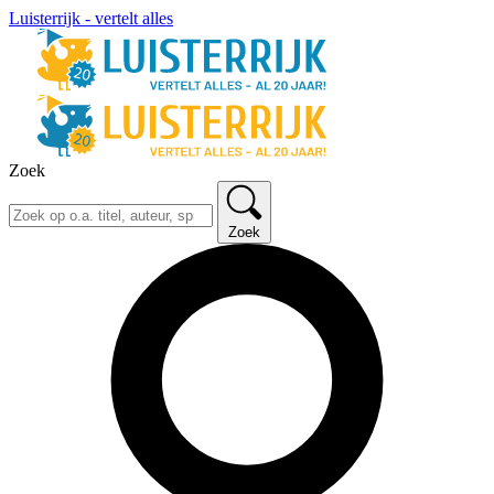
Luisterrijk - vertelt alles
Zoek
Zoek