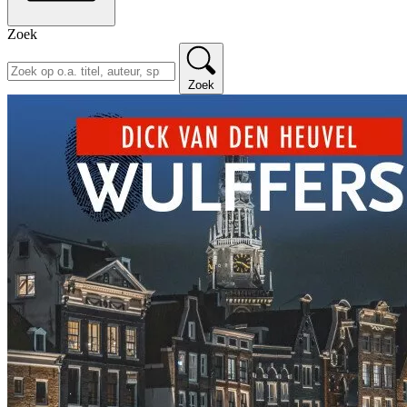
Zoek
Zoek