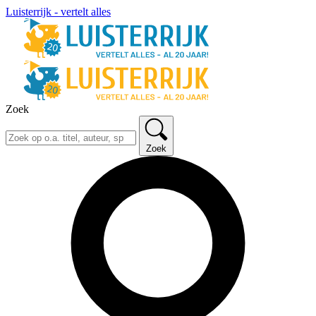
Luisterrijk - vertelt alles
Zoek
Zoek