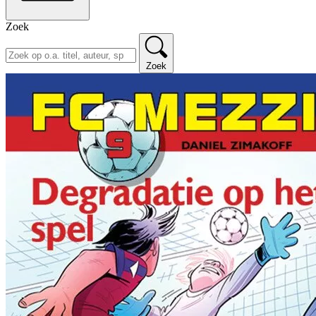
Zoek
Zoek