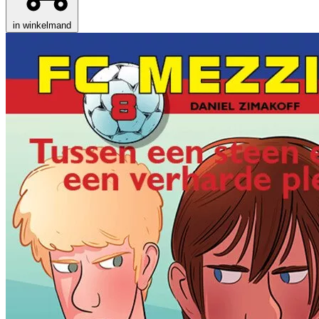
in winkelmand