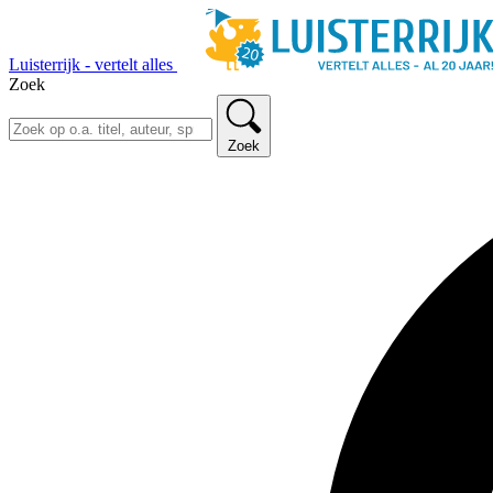
Luisterrijk - vertelt alles
Zoek
Zoek