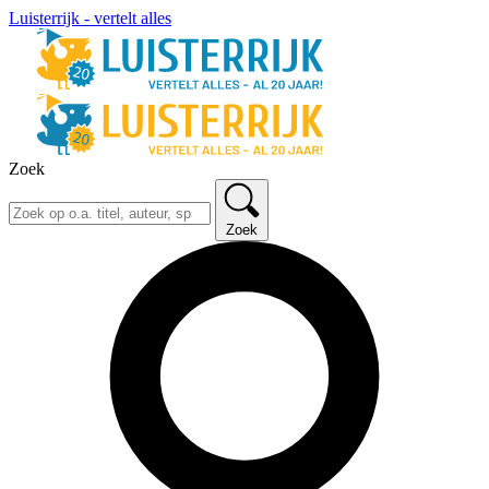
Luisterrijk - vertelt alles
Zoek
Zoek