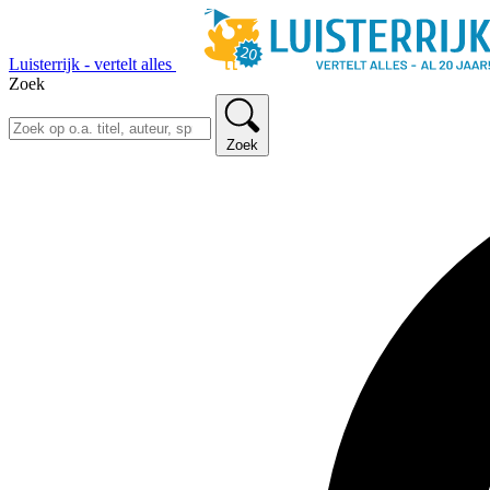
Luisterrijk - vertelt alles
Zoek
Zoek