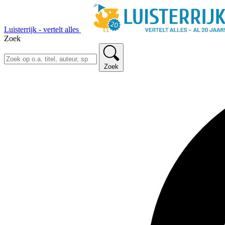
Luisterrijk - vertelt alles
Zoek
Zoek