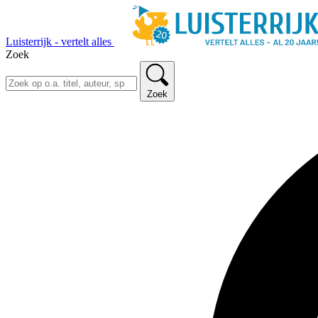
Luisterrijk - vertelt alles
Zoek
Zoek