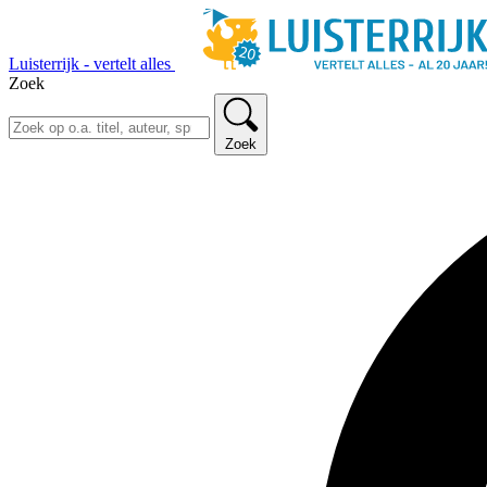
Luisterrijk - vertelt alles
Zoek
Zoek