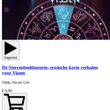
fragment
De Sterrenbeeldenserie: erotische korte verhalen
voor Vissen
Olrik, Nicole Löv
€ 9,99