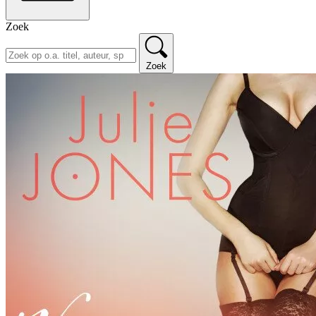
Zoek
Zoek