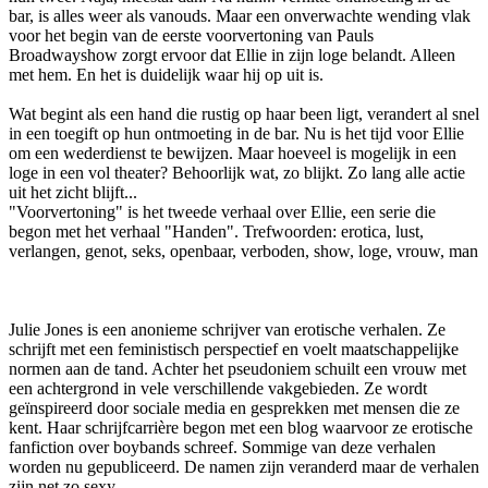
bar, is alles weer als vanouds. Maar een onverwachte wending vlak
voor het begin van de eerste voorvertoning van Pauls
Broadwayshow zorgt ervoor dat Ellie in zijn loge belandt. Alleen
met hem. En het is duidelijk waar hij op uit is.
Wat begint als een hand die rustig op haar been ligt, verandert al snel
in een toegift op hun ontmoeting in de bar. Nu is het tijd voor Ellie
om een wederdienst te bewijzen. Maar hoeveel is mogelijk in een
loge in een vol theater? Behoorlijk wat, zo blijkt. Zo lang alle actie
uit het zicht blijft...
"Voorvertoning" is het tweede verhaal over Ellie, een serie die
begon met het verhaal "Handen". Trefwoorden: erotica, lust,
verlangen, genot, seks, openbaar, verboden, show, loge, vrouw, man
Julie Jones is een anonieme schrijver van erotische verhalen. Ze
schrijft met een feministisch perspectief en voelt maatschappelijke
normen aan de tand. Achter het pseudoniem schuilt een vrouw met
een achtergrond in vele verschillende vakgebieden. Ze wordt
geïnspireerd door sociale media en gesprekken met mensen die ze
kent. Haar schrijfcarrière begon met een blog waarvoor ze erotische
fanfiction over boybands schreef. Sommige van deze verhalen
worden nu gepubliceerd. De namen zijn veranderd maar de verhalen
zijn net zo sexy.