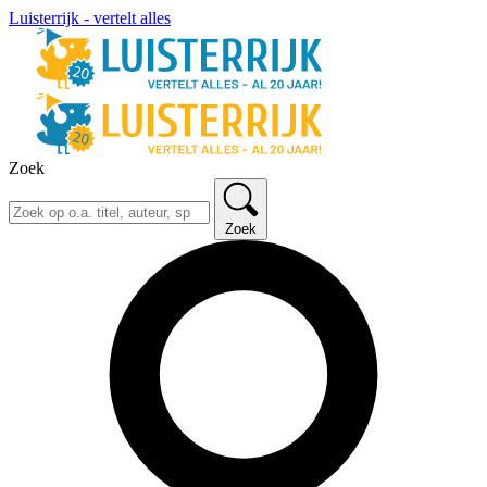
Luisterrijk - vertelt alles
Zoek
Zoek