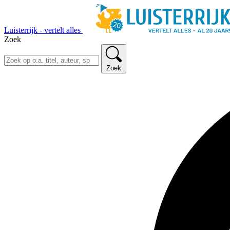
Luisterrijk - vertelt alles
Zoek
Zoek