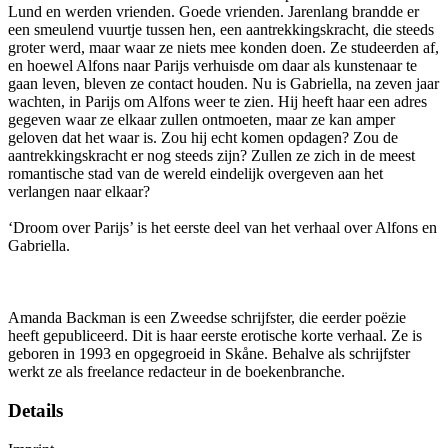
Lund en werden vrienden. Goede vrienden. Jarenlang brandde er
een smeulend vuurtje tussen hen, een aantrekkingskracht, die steeds
groter werd, maar waar ze niets mee konden doen. Ze studeerden af,
en hoewel Alfons naar Parijs verhuisde om daar als kunstenaar te
gaan leven, bleven ze contact houden. Nu is Gabriella, na zeven jaar
wachten, in Parijs om Alfons weer te zien. Hij heeft haar een adres
gegeven waar ze elkaar zullen ontmoeten, maar ze kan amper
geloven dat het waar is. Zou hij echt komen opdagen? Zou de
aantrekkingskracht er nog steeds zijn? Zullen ze zich in de meest
romantische stad van de wereld eindelijk overgeven aan het
verlangen naar elkaar?
‘Droom over Parijs’ is het eerste deel van het verhaal over Alfons en
Gabriella.
Amanda Backman is een Zweedse schrijfster, die eerder poëzie
heeft gepubliceerd. Dit is haar eerste erotische korte verhaal. Ze is
geboren in 1993 en opgegroeid in Skåne. Behalve als schrijfster
werkt ze als freelance redacteur in de boekenbranche.
Details