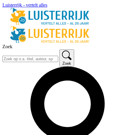
Luisterrijk - vertelt alles
Zoek
Zoek