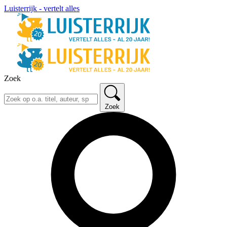
Luisterrijk - vertelt alles
Zoek
Zoek