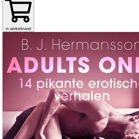
in winkelmand