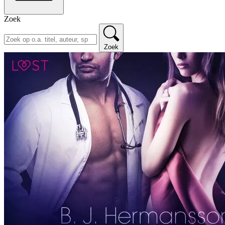
Zoek
Zoek