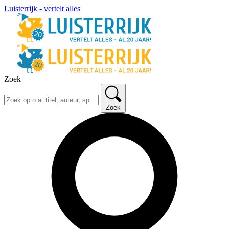
Luisterrijk - vertelt alles
Zoek
Zoek