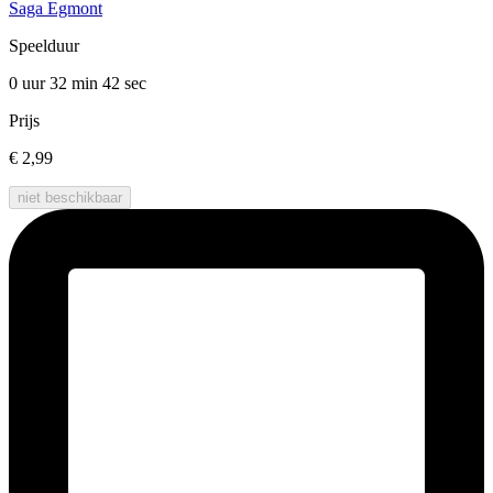
Saga Egmont
Speelduur
0 uur 32 min
42 sec
Prijs
€ 2,99
niet beschikbaar