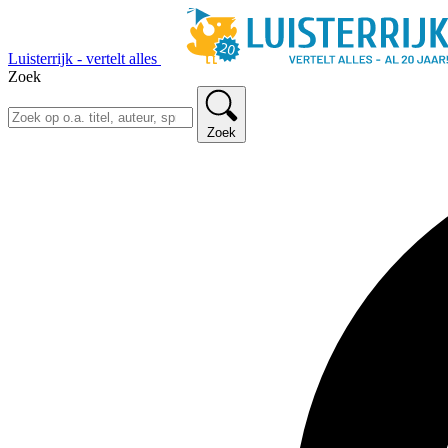
Luisterrijk - vertelt alles
Zoek
Zoek