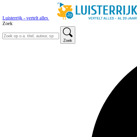
Luisterrijk - vertelt alles
Zoek
Zoek