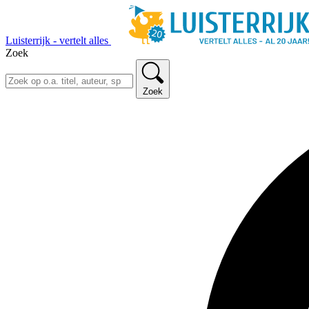
Luisterrijk - vertelt alles
Zoek
Zoek