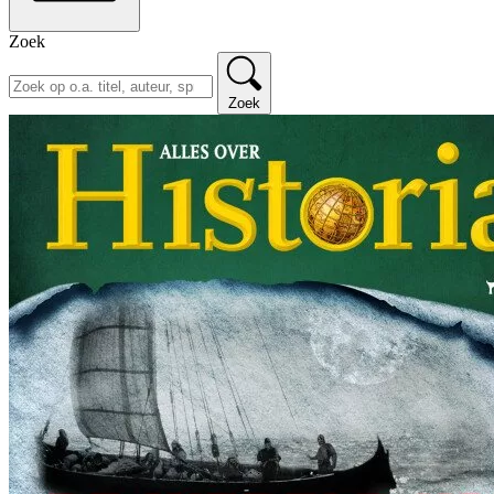
Zoek
Zoek