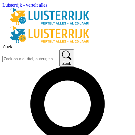
Luisterrijk - vertelt alles
Zoek
Zoek