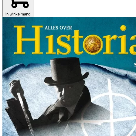
in winkelmand