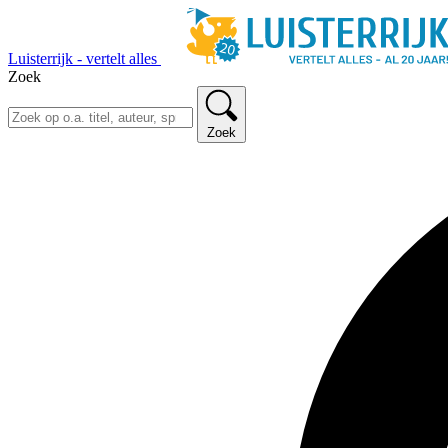
Luisterrijk - vertelt alles
Zoek
Zoek