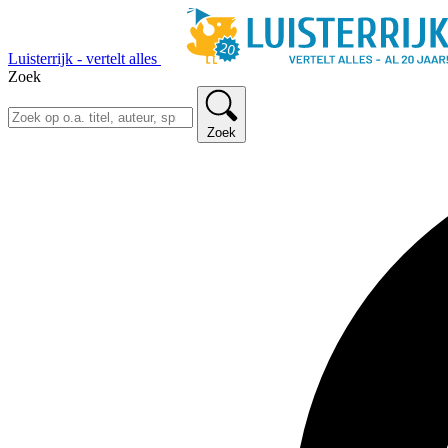
Luisterrijk - vertelt alles
Zoek
Zoek