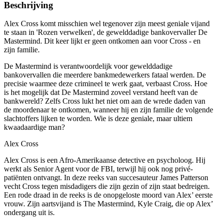
Beschrijving
Alex Cross komt misschien wel tegenover zijn meest geniale vijand
te staan in 'Rozen verwelken', de gewelddadige bankovervaller De
Mastermind. Dit keer lijkt er geen ontkomen aan voor Cross - en
zijn familie.
De Mastermind is verantwoordelijk voor gewelddadige
bankovervallen die meerdere bankmedewerkers fataal werden. De
precisie waarmee deze crimineel te werk gaat, verbaast Cross. Hoe
is het mogelijk dat De Mastermind zoveel verstand heeft van de
bankwereld? Zelfs Cross lukt het niet om aan de wrede daden van
de moordenaar te ontkomen, wanneer hij en zijn familie de volgende
slachtoffers lijken te worden. Wie is deze geniale, maar ultiem
kwaadaardige man?
Alex Cross
Alex Cross is een Afro-Amerikaanse detective en psycholoog. Hij
werkt als Senior Agent voor de FBI, terwijl hij ook nog privé-
patiënten ontvangt. In deze reeks van succesauteur James Patterson
vecht Cross tegen misdadigers die zijn gezin of zijn staat bedreigen.
Een rode draad in de reeks is de onopgeloste moord van Alex’ eerste
vrouw. Zijn aartsvijand is The Mastermind, Kyle Craig, die op Alex’
ondergang uit is.