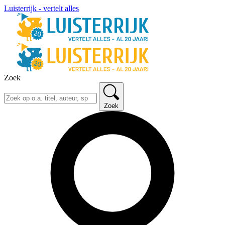
Luisterrijk - vertelt alles
Zoek
Zoek