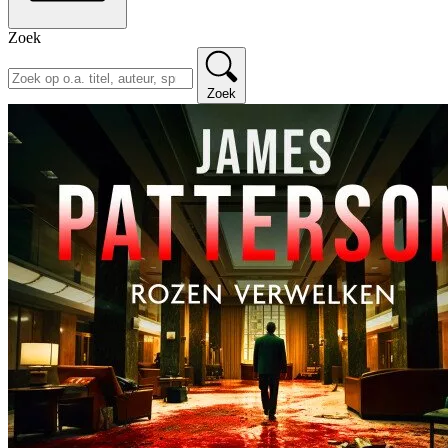
Zoek
Zoek