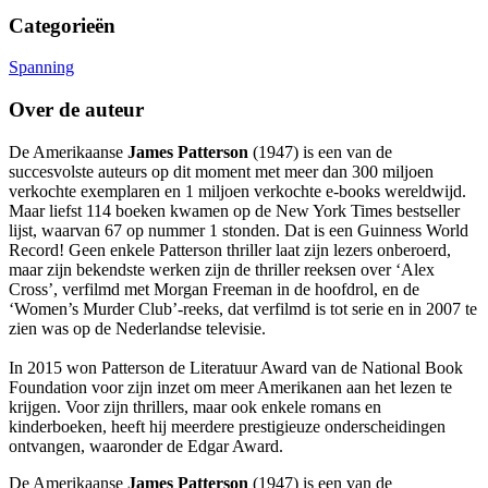
Categorieën
Spanning
Over de auteur
De Amerikaanse
James Patterson
(1947) is een van de
succesvolste auteurs op dit moment met meer dan 300 miljoen
verkochte exemplaren en 1 miljoen verkochte e-books wereldwijd.
Maar liefst 114 boeken kwamen op de New York Times bestseller
lijst, waarvan 67 op nummer 1 stonden. Dat is een Guinness World
Record! Geen enkele Patterson thriller laat zijn lezers onberoerd,
maar zijn bekendste werken zijn de thriller reeksen over ‘Alex
Cross’, verfilmd met Morgan Freeman in de hoofdrol, en de
‘Women’s Murder Club’-reeks, dat verfilmd is tot serie en in 2007 te
zien was op de Nederlandse televisie.
In 2015 won Patterson de Literatuur Award van de National Book
Foundation voor zijn inzet om meer Amerikanen aan het lezen te
krijgen. Voor zijn thrillers, maar ook enkele romans en
kinderboeken, heeft hij meerdere prestigieuze onderscheidingen
ontvangen, waaronder de Edgar Award.
De Amerikaanse
James Patterson
(1947) is een van de