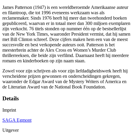
James Patterson (1947) is een wereldberoemde Amerikaanse auteur
en filantroop, die tot 1996 eveneens werkzaam was als
reclamemaker. Sinds 1976 heeft hij meer dan tweehonderd boeken
gepubliceerd, waarvan er in totaal meer dan 300 miljoen exemplaren
zijn verkocht. 76 titels stonden op nummer één op de bestsellerlijst
van de New York Times, waaronder President vermist, dat hij samen
met Bill Clinton schreef. Deze cijfers maken hem een van de meest
succesvolle en best verkopende auteurs ooit. Patterson is het
meesterbrein achter de Alex Cross en Women’s Murder Club
thrillerreeksen, die beide zijn verfilmd. Daarnaast heeft hij meerdere
romans en kinderboeken op zijn naam staan.
Zowel voor zijn schrijven als voor zijn liefdadigheidswerk heeft hij
verscheidene prijzen gewonnen en onderscheidingen gekregen,
waaronder de Edgar Award van de Mystery Writers of America en
de Literarian Award van de National Book Foundation.
Details
Imprint
SAGA Egmont
Uitgever