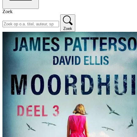
Zoek
Zoek