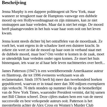
Beschrijving
Jenna Murphy is een dappere politieagent uit New York, maar
wanneer ze terugkeert naar de Hamptons vanwege een dubbele
moord op een Hollywoodmagnaat en zijn minnares, kan ze niet
onstnappen aan haar verleden. Maar dat is niet het enige. De moord
heeft plaatsgevonden in het huis waar haar oom ooit om het leven
kwam.
Jenna komt steeds dichter bij het ontraffelen van de moordzaak. Ze
voelt het, want ergens in de schaduw loert een duistere kracht. In
zekere zin weet ze dat de moord op haar oom in verband staat met
de dubbele moord, maar hoe? Om verder te komen in de zaak, moet
ze uitendelijk haar verleden onder ogen komen. Ze moet het huis
binnengaan, iets waar ze al haar hele leven nachtmerries over heeft...
James Patterson (1947) is een wereldberoemde Amerikaanse auteur
en filantroop, die tot 1996 eveneens werkzaam was als
reclamemaker. Sinds 1976 heeft hij meer dan tweehonderd boeken
gepubliceerd, waarvan er in totaal meer dan 300 miljoen exemplaren
zijn verkocht. 76 titels stonden op nummer één op de bestsellerlijst
van de New York Times, waaronder President vermist, dat hij samen
met Bill Clinton schreef. Deze cijfers maken hem een van de meest
succesvolle en best verkopende auteurs ooit. Patterson is het
meesterbrein achter de Alex Cross en Women’s Murder Club