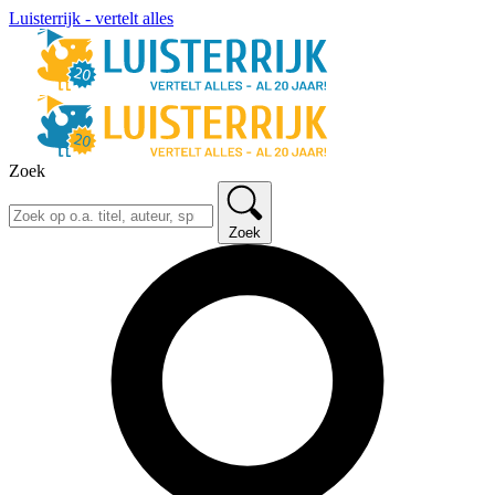
Luisterrijk - vertelt alles
Zoek
Zoek