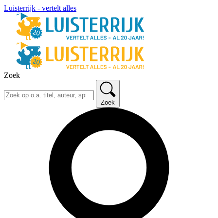
Luisterrijk - vertelt alles
Zoek
Zoek