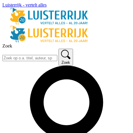
Luisterrijk - vertelt alles
Zoek
Zoek