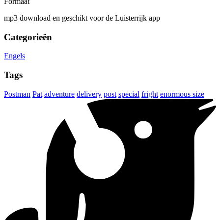
Formaat
mp3 download en geschikt voor de Luisterrijk app
Categorieën
Engels
Tags
Postman
Pat
adventure
delivery
post
special
fright
enormous size