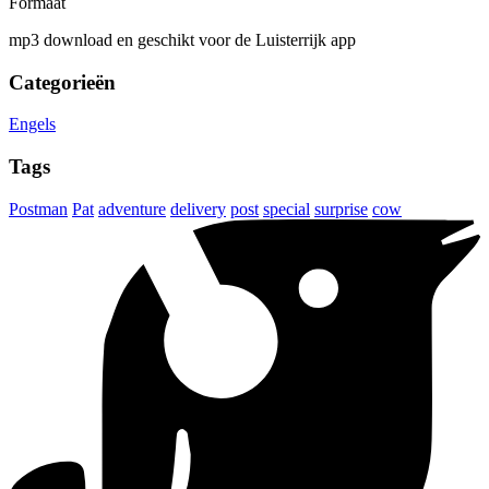
Formaat
mp3 download en geschikt voor de Luisterrijk app
Categorieën
Engels
Tags
Postman
Pat
adventure
delivery
post
special
surprise
cow