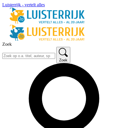
Luisterrijk - vertelt alles
Zoek
Zoek